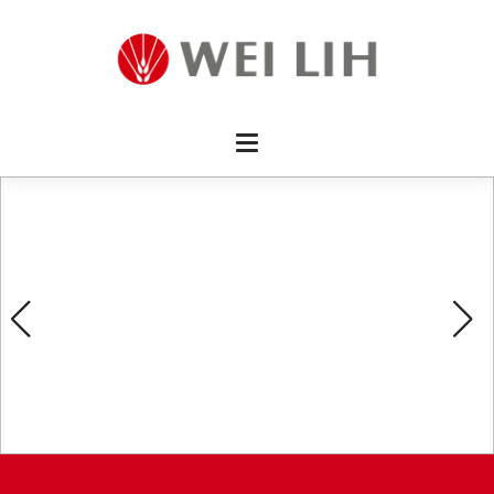
首頁 
企業資
產品介
活動訊
最新消
消費者
線上留
影片欣