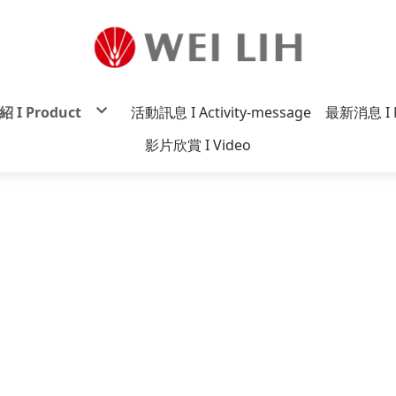
 I Product
活動訊息 I Activity-message
最新消息 I 
炸醬麵系列
影片欣賞 I Video
贊系列
麵系列
麵系列
一番系列
香系列
系列
原祖系列
麵系列
迷你麵系列
雅小妹妹系列
丸意系列
炸醬罐系列
系列
tco系列
杯麵系列