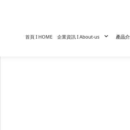
首頁 I HOME
企業資訊 I About-us
產品介紹
企業經營
維力
企業標誌
一度
行銷營運
大乾
歷史沿革
手打
得獎紀錄
大炒
品質政策
素飄
真爽
維力
媽媽
維力
張君
什麼
維力
裸麵
Cos
維力