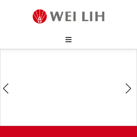
首頁 
企業資
產品介
活動訊
最新消
消費者
線上留
影片欣