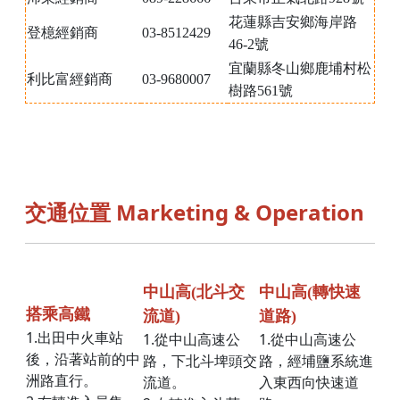
花蓮縣吉安鄉海岸路
登檍經銷商
03-8512429
46-2號
宜蘭縣冬山鄉鹿埔村松
利比富經銷商
03-9680007
樹路561號
交通位置 Marketing & Operation
中山高(北斗交
中山高(轉快速
搭乘高鐵
流道)
道路)
1.出田中火車站
1.從中山高速公
1.從中山高速公
後，沿著站前的中
路，下北斗埤頭交
路，經埔鹽系統進
洲路直行。
流道。
入東西向快速道