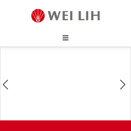
首頁 
企業資
產品介
活動訊
最新消
消費者
線上留
影片欣