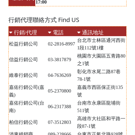
17:00
行銷代理聯絡方式 Find US
行銷/代理
電話
通訊地址
台北市士林區
通河西街
松益行銷公司
02-2816-
8997
1段112號1樓
桃園市大園區五青路80
信益行銷公司
03-3817879
之1號
彰化市水尾二路87巷
維泰行銷公司
04-7636269
78-1號
嘉佑行銷公司(嘉
嘉義市西區保正街135
05-2370800
義)
號
嘉佑行銷公司(台
台南市永康區龍埔街
06-2317388
南)
511號
高雄市大社區和平路一
柏信行銷公司
07-3512803
段87-1號
沛東經銷商
089-228666
台東市正氣北路928號