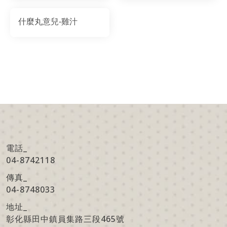
什麼丸意兒-雞汁
電話_
04-8742118
傳真
_
04-8748033
地址
_
彰化縣田中鎮員集路三段465號