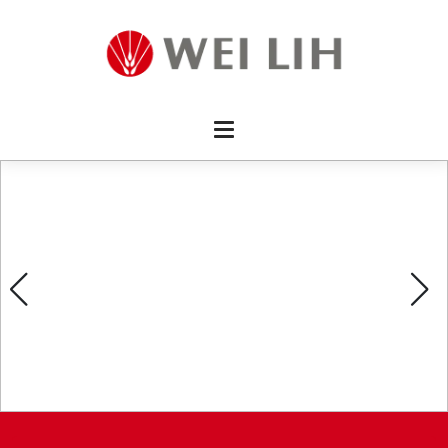
首頁 
企業資
產品介
活動訊
最新消
消費者
線上留
影片欣