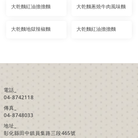
大乾麵紅油擔擔麵
大乾麵蔥燒牛肉風味麵
大乾麵地獄辣椒麵
大乾麵紅油擔擔麵
電話_
04-8742118
傳真
_
04-8748033
地址
_
彰化縣田中鎮員集路三段465號