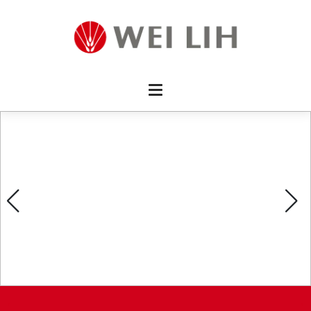
首頁 
企業資
產品介
活動訊
最新消
消費者
線上留
影片欣