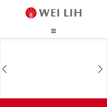
首頁 
企業資
產品介
活動訊
mes
最新消
消費者
線上留
影片欣