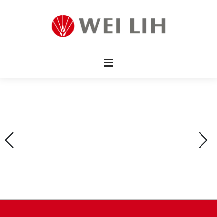
首頁 
企業資
產品介
活動訊
最新消
消費者
線上留
影片欣