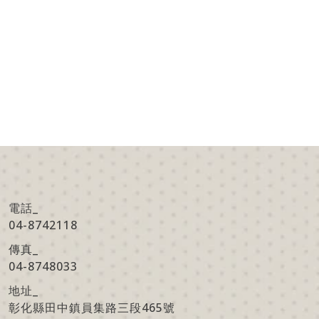
電話_
04-8742118
傳真
_
04-8748033
地址
_
彰化縣田中鎮員集路三段465號