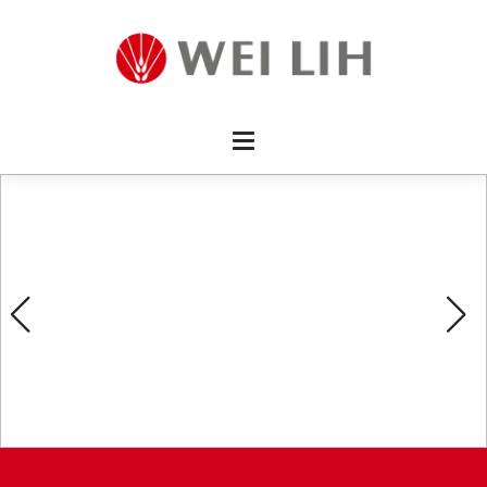
首頁 
企業資
產品介
活動訊
最新消
消費者
線上留
影片欣