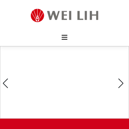
首頁 
企業資
產品介
活動訊
最新消
消費者
線上留
影片欣