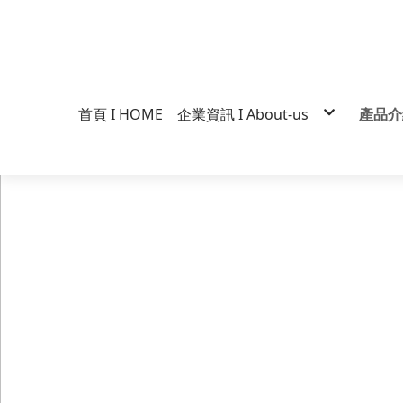
首頁 I HOME
企業資訊 I About-us
產品介紹
企業經營
維力
企業標誌
一度
行銷營運
大乾
歷史沿革
手打
得獎紀錄
大炒
品質政策
素飄
真爽
維力
媽媽
維力
張君
什麼
維力
裸麵
Cos
維力