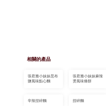
相關的產品
張君雅小妹妹昆布
張君雅小妹妹麻辣
鹽風味點心麵
燙風味條餅
辛辣捏碎麵
捏碎麵