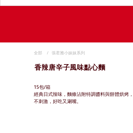
全部
張君雅小妹妹系列
香辣唐辛子風味點心麵
15包/箱
經典日式辣味，麵條沾附特調醬料與餅體烘烤
不刺激，好吃又涮嘴。