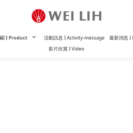
 I Product
活動訊息 I Activity-message
最新消息 I 
炸醬麵系列
影片欣賞 I Video
贊系列
麵系列
麵系列
一番系列
香系列
系列
原祖系列
麵系列
迷你麵系列
雅小妹妹系列
丸意系列
炸醬罐系列
系列
tco系列
杯麵系列