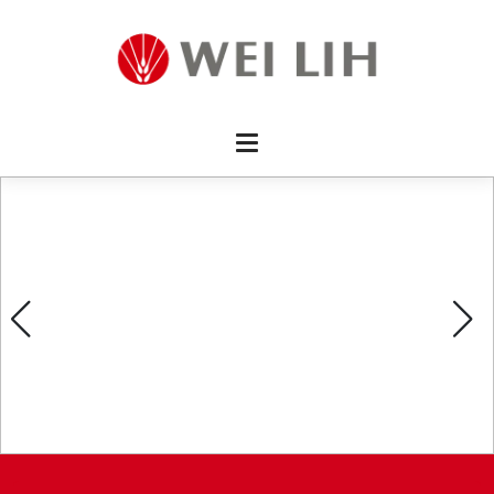
首頁 
企業資
產品介
活動訊
最新消
消費者
線上留
影片欣