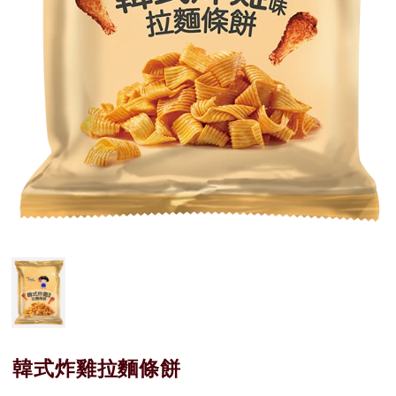
韓式炸雞拉麵條餅