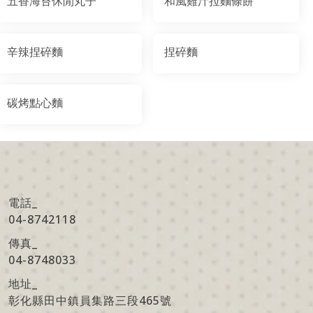
五香海苔休閒丸子
和風雞汁拉麵條餅
辛辣捏碎麵
捏碎麵
碳烤點心麵
電話_
04-8742118
傳真
_
04-8748033
地址
_
彰化縣田中鎮員集路三段465號