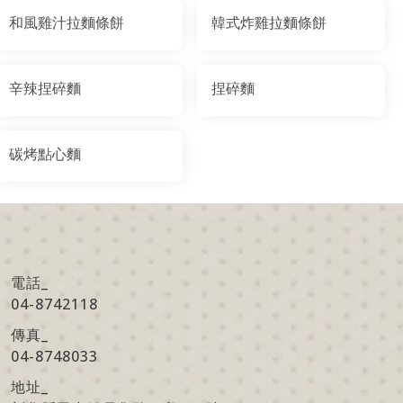
和風雞汁拉麵條餅
韓式炸雞拉麵條餅
辛辣捏碎麵
捏碎麵
碳烤點心麵
電話_
04-8742118
傳真
_
04-8748033
地址
_