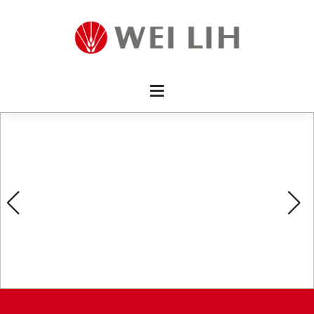
首頁 
企業資
產品介
活動訊
最新消
消費者
線上留
影片欣