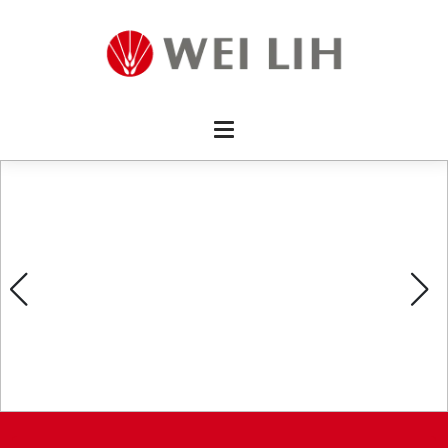
首頁 
企業資
產品介
活動訊
最新消
消費者
線上留
影片欣