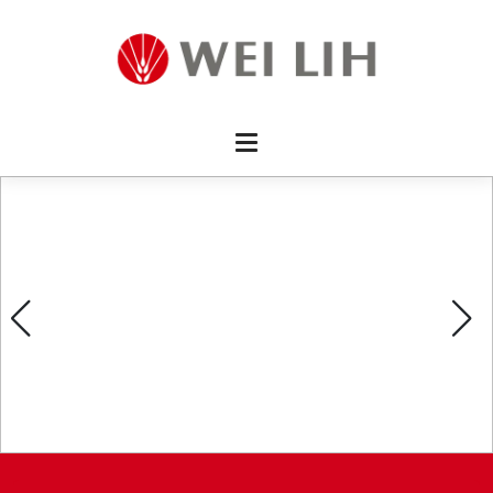
首頁 
企業資
產品介
活動訊
最新消
消費者
線上留
影片欣