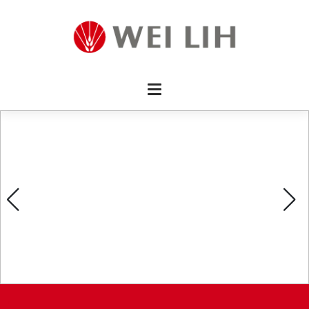
首頁 
企業資
產品介
活動訊
最新消
消費者
線上留
影片欣