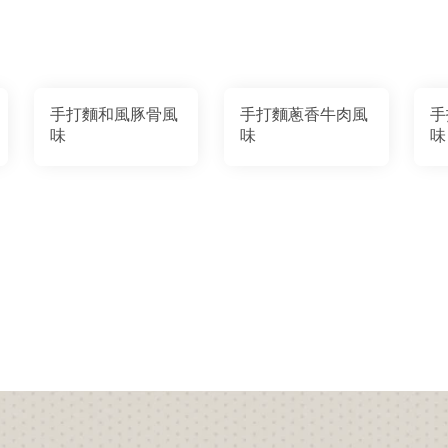
手打麵和風豚骨風
手打麵蔥香牛肉風
手
味
味
味