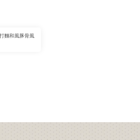
打麵和風豚骨風