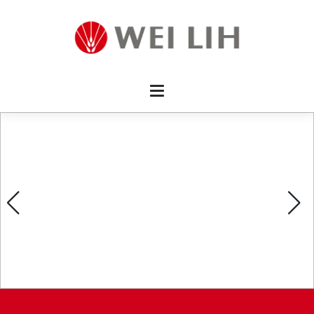
首頁 
企業資
產品介
活動訊
最新消
消費者
線上留
影片欣