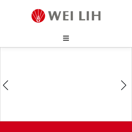
首頁 
企業資
產品介
活動訊
最新消
消費者
線上留
影片欣