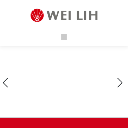
首頁 
企業資
產品介
活動訊
最新消
消費者
線上留
影片欣