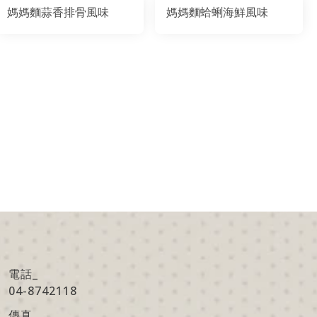
媽媽麵蒜香排骨風味
媽媽麵蛤蜊海鮮風味
電話_
04-8742118
傳真
_