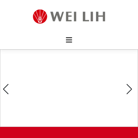
首頁 
企業資
產品介
活動訊
最新消
消費者
線上留
影片欣