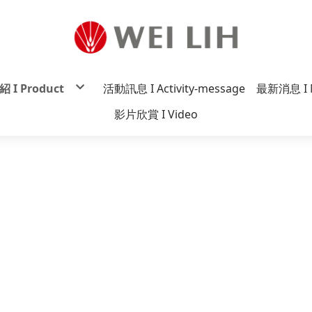
 I Product
活動訊息 I Activity-message
最新消息 I 
炸醬麵系列
影片欣賞 I Video
贊系列
麵系列
麵系列
一番系列
香系列
系列
原祖系列
麵系列
迷你麵系列
雅小妹妹系列
丸意系列
炸醬罐系列
系列
tco系列
杯麵系列