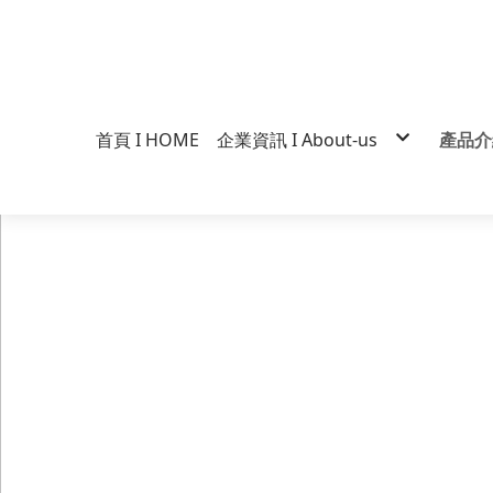
首頁 I HOME
企業資訊 I About-us
產品介紹
企業經營
維力
企業標誌
一度
行銷營運
大乾
歷史沿革
手打
得獎紀錄
大炒
品質政策
素飄
真爽
維力
媽媽
維力
張君
什麼
維力
裸麵
Cos
維力