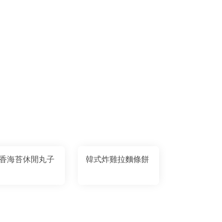
香海苔休閒丸子
韓式炸雞拉麵條餅