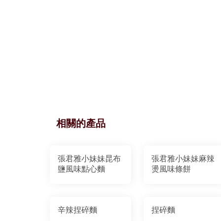
相關的產品
張君雅小妹妹昆布
張君雅小妹妹麻辣
鹽風味點心麵
燙風味條餅
辛辣捏碎麵
捏碎麵