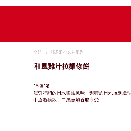
全部
張君雅小妹妹系列
和風雞汁拉麵條餅
15包/箱
濃郁特調的日式醬油風味，獨特的日式拉麵造
中逐漸擴散，口感更加香脆享受！