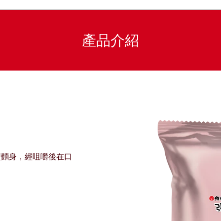
產品介紹
型麵身，經咀嚼後在口