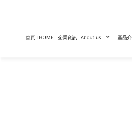
首頁 I HOME
企業資訊 I About-us
產品介紹
企業經營
維力
企業標誌
一度
行銷營運
大乾
歷史沿革
手打
得獎紀錄
大炒
品質政策
素飄
真爽
維力
媽媽
維力
張君
什麼
維力
裸麵
Cos
維力