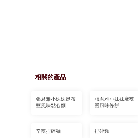
相關的產品
張君雅小妹妹昆布
張君雅小妹妹麻辣
鹽風味點心麵
燙風味條餅
辛辣捏碎麵
捏碎麵