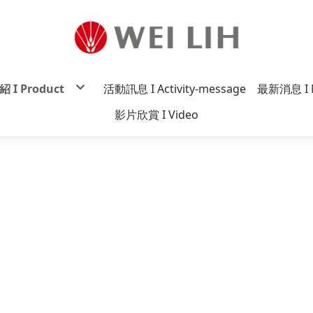
 I Product
活動訊息 I Activity-message
最新消息 I 
炸醬麵系列
影片欣賞 I Video
贊系列
麵系列
麵系列
一番系列
香系列
系列
原祖系列
麵系列
迷你麵系列
雅小妹妹系列
丸意系列
炸醬罐系列
系列
tco系列
杯麵系列