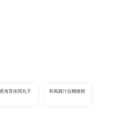
香海苔休閒丸子
和風雞汁拉麵條餅