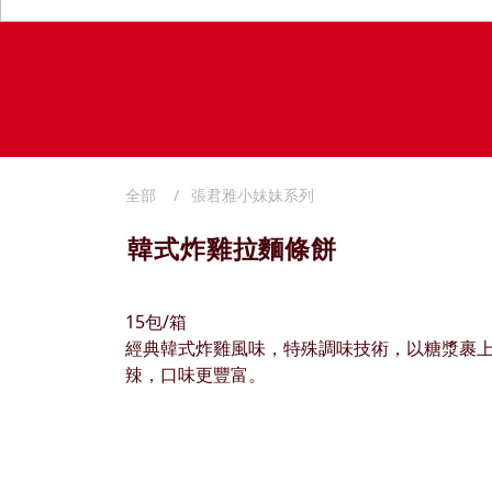
全部
張君雅小妹妹系列
韓式炸雞拉麵條餅
15包/箱
經典韓式炸雞風味，特殊調味技術，以糖漿裹
辣，口味更豐富。