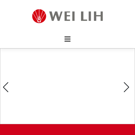
首頁 
企業資
產品介
活動訊
最新消
消費者
線上留
影片欣