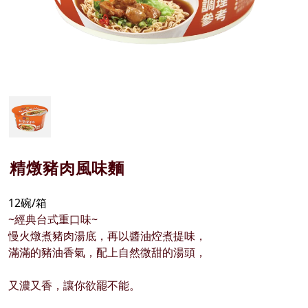
精燉豬肉風味麵
12碗/箱
~經典台式重口味~
慢火燉煮豬肉湯底，再以醬油焢煮提味，
滿滿的豬油香氣，配上自然微甜的湯頭，
又濃又香，讓你欲罷不能。