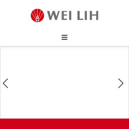
首頁 
企業資
產品介
活動訊
最新消
消費者
線上留
影片欣