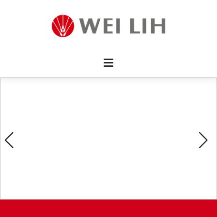
首頁 
企業資
產品介
活動訊
最新消
消費者
線上留
影片欣