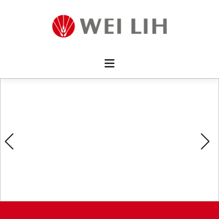
首頁 
企業資
產品介
活動訊
最新消
消費者
線上留
影片欣