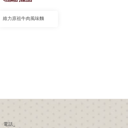
維力原祖牛肉風味麵
電話_