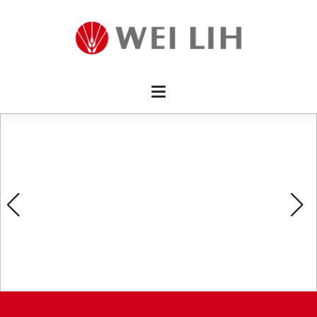
首頁 
企業資
產品介
活動訊
最新消
消費者
線上留
影片欣