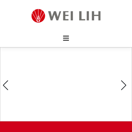
首頁 
企業資
產品介
活動訊
最新消
消費者
線上留
影片欣