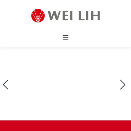
首頁 
企業資
產品介
活動訊
最新消
消費者
線上留
影片欣