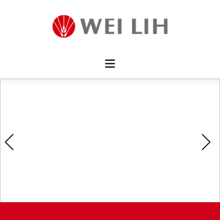
首頁 
企業資
產品介
活動訊
最新消
消費者
線上留
影片欣