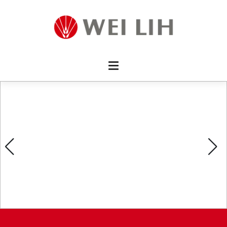
首頁 
企業資
產品介
活動訊
最新消
消費者
線上留
影片欣