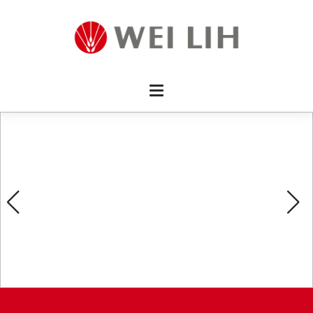
首頁 
企業資
產品介
活動訊
最新消
消費者
線上留
影片欣