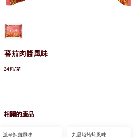
蕃茄肉醬風味
24包/箱
相關的產品
激辛辣雞風味
九層塔蛤蜊風味