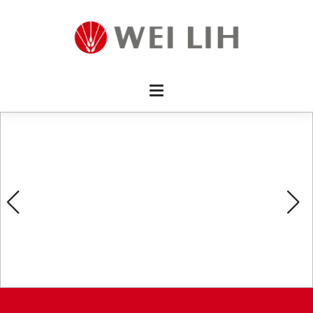
首頁 
企業資
產品介
活動訊
最新消
消費者
線上留
影片欣