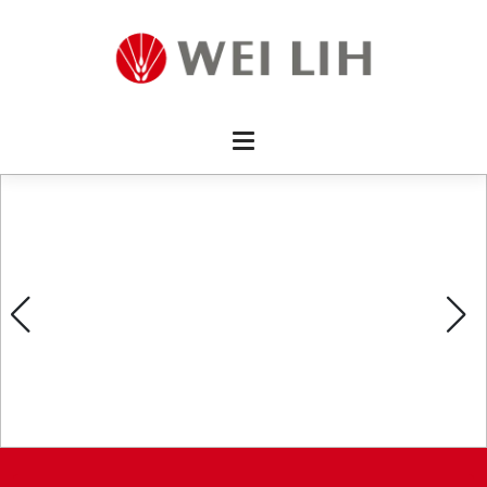
首頁 
企業資
產品介
活動訊
最新消
消費者
線上留
影片欣