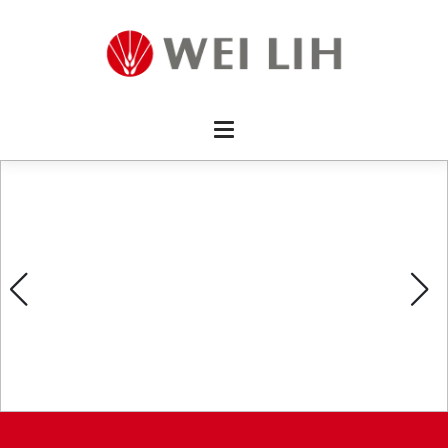
首頁 
企業資
產品介
活動訊
最新消
消費者
線上留
影片欣